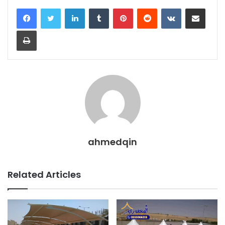
LinkedIn
Tumblr
Pinterest
Reddit
VKontakte
Share via Email
Print
ahmedqin
Related Articles