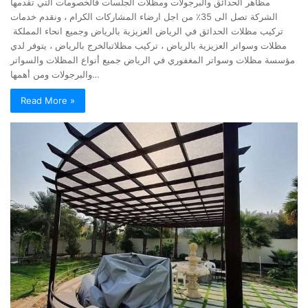
مظاهر الحدائق والبرجولات ومظلات الجلسات فالخصومات التي تقدمها
الشركة تصل الى 35٪ من اجل ارضاء المشاركات الكرام ، ونقدم خدمات
تركيب مظلات الحدائق في الرياض العزيزية بالرياض وجميع انحاء المملكة
مظلات وسواتر العزيزية بالرياض ، تركيب مظلاتبالخرج بالرياض ، يتوفر لدي
مؤسسة مظلات وسواتر المغفوري في الرياض جميع أنواع المظلات والسواتر
والبرجولات ومن أهمها…
Read More »