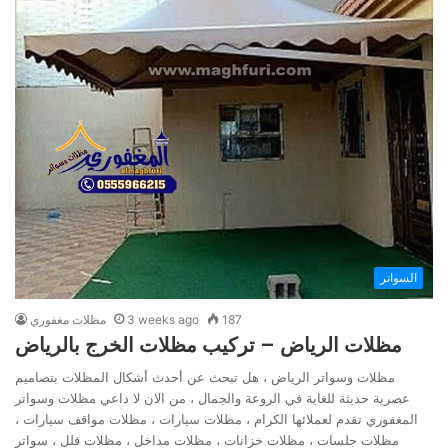
السواتر
187
3 weeks ago
مظلات مغفوري
مظلات الرياض – تركيب مظلات الخرج بالرياض
مظلات وسواتر الرياض ، هل تبحث عن أحدث أشكال المظلات بتصاميم
عصرية حديثة للغاية في الروعة والجمال ، من الان لا داعي مظلات وسواتر
المغفوري تقدم لعملائها الكرام ، مظلات سيارات ، مظلات مواقف سيارات ،
مظلات جلسات ، مظلات خزانات ، مظلات مداخل ، مظلات فلل ، سواتر