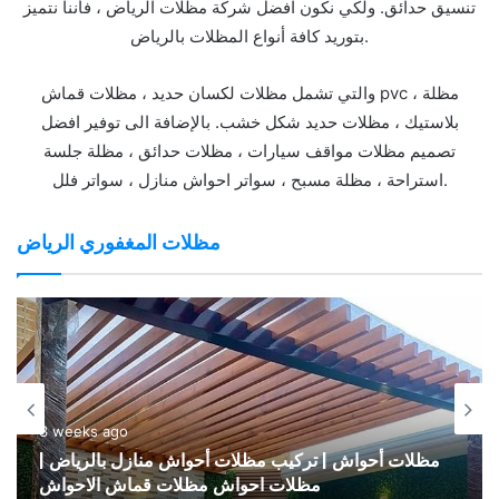
تنسيق حدائق. ولكي نكون افضل شركة مظلات الرياض ، فأننا نتميز
بتوريد كافة أنواع المظلات بالرياض.
والتي تشمل مظلات لكسان حديد ، مظلات قماش pvc ، مظلة
بلاستيك ، مظلات حديد شكل خشب. بالإضافة الى توفير افضل
تصميم مظلات مواقف سيارات ، مظلات حدائق ، مظلة جلسة
استراحة ، مظلة مسبح ، سواتر احواش منازل ، سواتر فلل.
مظلات المغفوري الرياض
3 weeks ago
مظلات حدائق منزلية بالرياض – أحدث أشكال مظلات
جلسات خارجيه