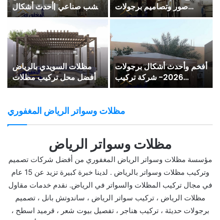
2026 – وخصومات 30%
بالرياض- رقم أفضل محل
على تركيب مظلات الحدائق
مظلات 0555966215
للفلل والمنازل
مظلات الرمال بالرياض
مظلات بيوت فلل سيارات
أ
-أشكال مظلات جديده
بالملقا في الرياض-صور
2026 بخصم مميز
وتصميمات حديثة لمظلات
الفلل والقصور
مظلات وسواتر الرياض المغفوري
مظلات وسواتر الرياض
مؤسسة مظلات وسواتر الرياض المغفوري من أفضل شركات تصميم
وتركيب مظلات وسواتر بالرياض . لدينا خبرة كبيرة تزيد عن 15 عام
في مجال تركيب المظلات والسواتر في الرياض. نقدم خدمات مقاول
مظلات الرياض ، تركيب سواتر الرياض ، ساندوتش بانل ، تصميم
برجولات حديثة ، تركيب هناجر ، تفصيل بيوت شعر ، قرميد اسطح ،