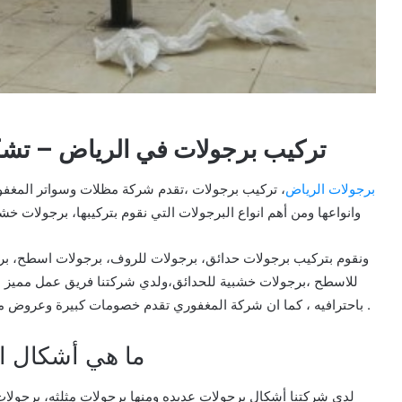
تركيب برجولات في الرياض – تشكيلا
برجولات الرياض
، تركيب برجولات ،تقدم شركة مظلات وسواتر المغفور
وانواعها ومن أهم انواع البرجولات التي نقوم بتركيبها، برجولات خش
ونقوم بتركيب برجولات حدائق، برجولات للروف، برجولات اسطح، بر
للاسطح ،برجولات خشبية للحدائق،ولدي شركتنا فريق عمل مميز لديه
باحترافيه ، كما ان شركة المغفوري تقدم خصومات كبيرة وعروض مميزة على تركيب البرجولات بالرياض وجميع انحاء المملكة .
ما هي أشكال ا
لدي شركتنا أشكال برجولات عديده ومنها برجولات مثلثه، برجولا