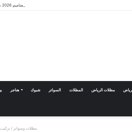
مظلات الدرعية بالرياض: أحدث تصاميم 2026 بأسعار تنافسية
رياض
مظلات الرياض
المظلات
السواتر
شبوك
هناجر
بي
مظلات وسواتر
/
تركيب 