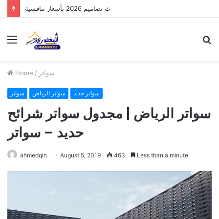
مظلات الدرعية بالرياض: أحدث تصاميم 2026 بأسعار تنافسية
Menu
S
fo
سواتر
/
Home
سواتر حديد
سواتر الرياض
سواتر
سواتر الرياض | مجدول سواتر شرائح
حديد – سواتر
ahmedqin
August 5, 2019
463
Less than a minute