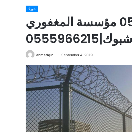
شبوك
شبوك – 0555966215 مؤسسة المغفوري
بوك|0555966215
ahmedqin
September 4, 2019