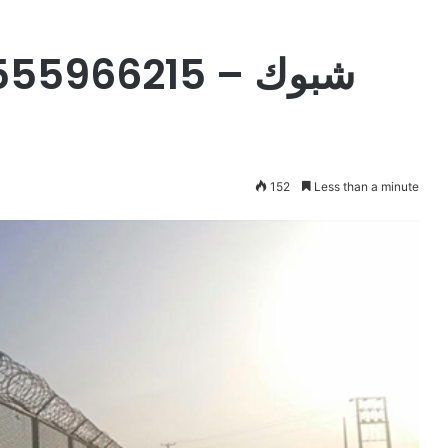
ش
152
Less than a minute