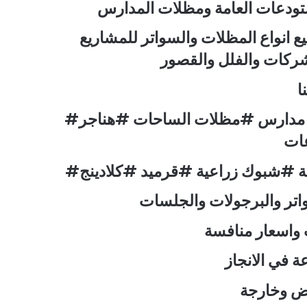
ستودعات العامة ومظلات المدارس
يع انواع المظلات والسواتر للمشاريع
لشركات والفلل والقصور
ا
#مظلات السيارات #مظلات مسابح #مظلات مدارس #مظلات الساحات #هناجر
ات
 #شبوك زراعية #قرميد #كلادينج
واتر والبرجولات والجلسات
اسعار منافسة
 في الانجاز
اض وخارجة