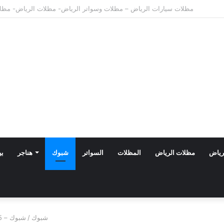
مظلات الدرعية بالرياض: أحدث تصاميم 2026 بأسعار تنافسية
رياض
مظلات الرياض
المظلات
السواتر
شبوك
هناجر
بي
شبوك
/
شبوك – 0555966215 مؤسسة المغفوري شبوك|0555966215