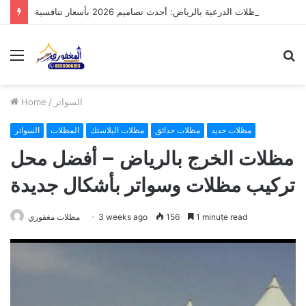
مظلات الدرعية بالرياض: أحدث تصاميم 2026 بأسعار تنافسية
Menu
S
fo
السواتر
/
Home
مظلات حديد
مظلات حدائق
مظلات البلاستك
المظلات
السواتر
مظلات الخرج بالرياض – أفضل محل
تركيب مظلات وسواتر بأشكال جديدة
1 minute read
156
3 weeks ago
مظلات مغفوري