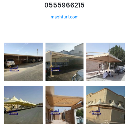
0555966215
maghfuri.com