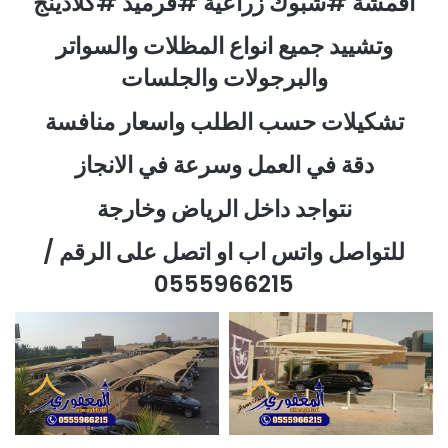
اقمشة #شبوك زراعية #قرميد #كلادينج
وتشييد جميع انواع المظلات والسواتر
والبرجولات والجلسات
تشكيلات حسب الطلب واسعار منافسة
دقة في العمل وسرعة في الانجاز
نتواجد داخل الرياض وخارجة
للتواصل واتس اب او اتصل على الرقم /
0555966215