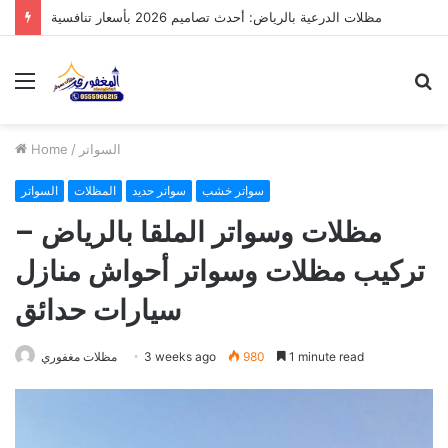
مظلات الدرعية بالرياض: أحدث تصاميم 2026 بأسعار تنافسية
Menu
S
fo
السواتر
/
Home
سواتر خشب
سواتر حديد
المظلات
السواتر
مظلات وسواتر الملقا بالرياض –
تركيب مظلات وسواتر أحواش منازل
سيارات حدائق
1 minute read
980
3 weeks ago
مظلات مغفوري