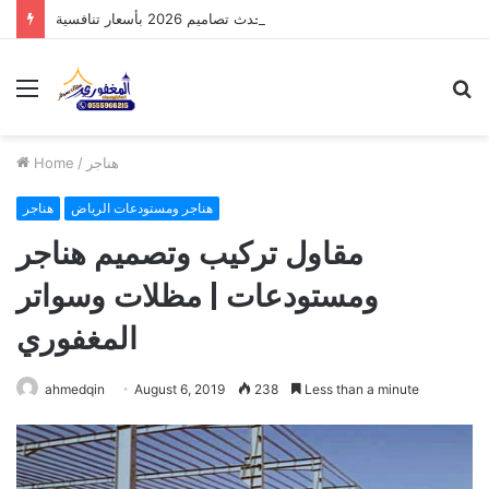
مظلات الدرعية بالرياض: أحدث تصاميم 2026 بأسعار تنافسية
Menu
S
fo
هناجر
/
Home
هناجر ومستودعات الرياض
هناجر
مقاول تركيب وتصميم هناجر
ومستودعات | مظلات وسواتر
المغفوري
ahmedqin
August 6, 2019
238
Less than a minute