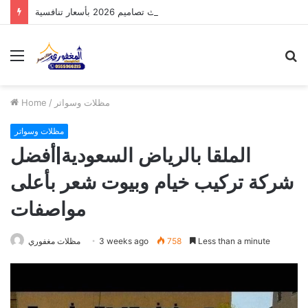
مظلات الدرعية بالرياض: أحدث تصاميم 2026 بأسعار تنافسية
Menu
S
fo
مظلات وسواتر
/
Home
مظلات وسواتر
الملقا بالرياض السعودية|أفضل
شركة تركيب خيام وبيوت شعر بأعلى
مواصفات
Less than a minute
758
3 weeks ago
مظلات مغفوري