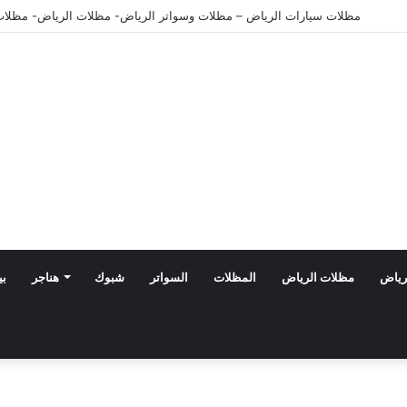
مظلات الدرعية بالرياض: أحدث تصاميم 2026 بأسعار تنافسية
رياض
مظلات الرياض
المظلات
السواتر
شبوك
هناجر
بي