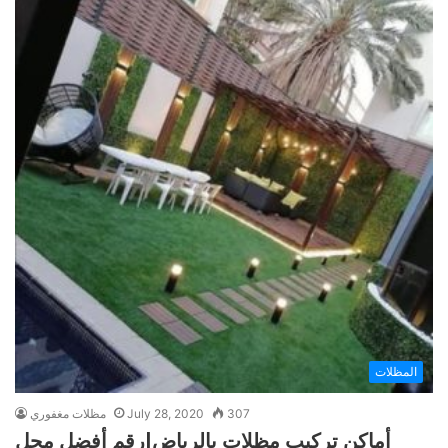
المظلات
307
July 28, 2020
مظلات مغفوري
أماكن تركيب مظلات بالرياض|رقم أفضل محل