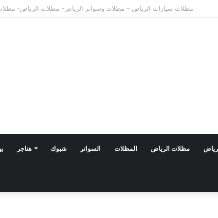
مظلات الدرعية بالرياض: أحدث تصاميم 2026 بأسعار تنافسية
رياض
مظلات الرياض
المظلات
السواتر
شبوك
هناجر
بي