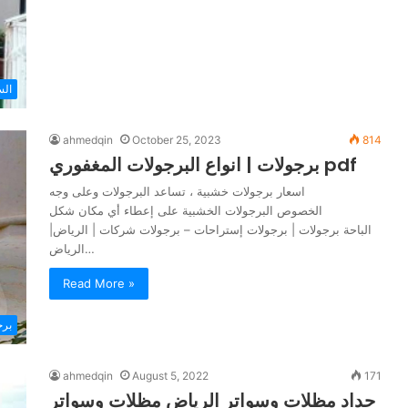
الس
ahmedqin
October 25, 2023
814
برجولات | انواع البرجولات المغفوري pdf
اسعار برجولات خشبية ، تساعد البرجولات وعلى وجه
الخصوص البرجولات الخشبية على إعطاء أي مكان شكل
الباحة برجولات | برجولات إستراحات – برجولات شركات | الرياض|
الرياض…
Read More »
برج
ahmedqin
August 5, 2022
171
حداد مظلات وسواتر الرياض مظلات وسواتر