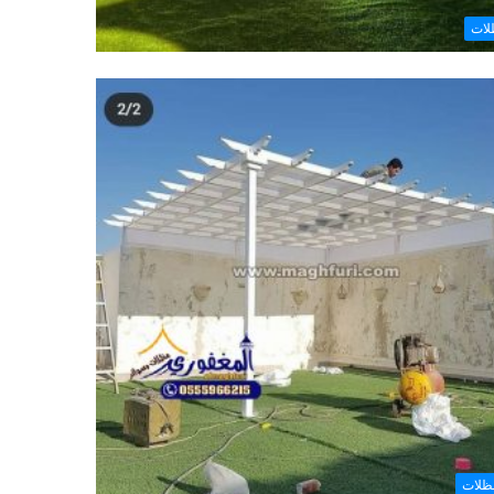
لات
ظلات