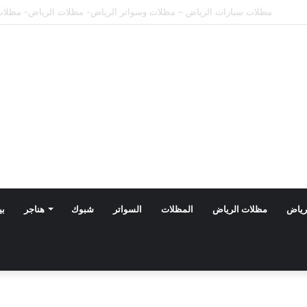
مظلات الدرعية بالرياض: أحدث تصاميم 2026 بأسعار تنافسية
رياض
مظلات الرياض
المظلات
السواتر
شبوك
هناجر
بي