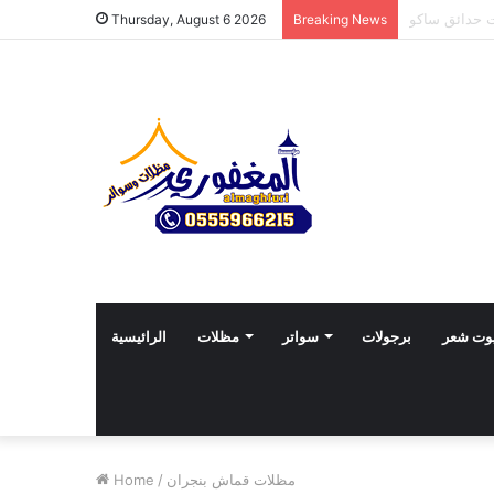
Thursday, August 6 2026
Breaking News
وت شعر
برجولات
سواتر
مظلات
الرائيسية
مظلات قماش بنجران
/
Home