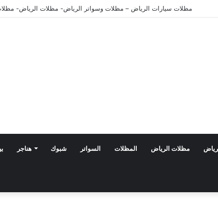
مظلات الدرعية بالرياض: أحدث تصاميم 2026 بأسعار تنافسية
رياض
مظلات الرياض
المظلات
السواتر
شبوك
هناجر
بي